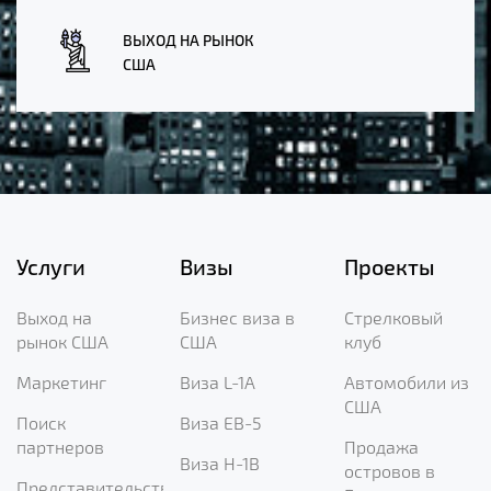
ВЫХОД НА РЫНОК
США
Услуги
Визы
Проекты
Выход на
Бизнес виза в
Стрелковый
рынок США
США
клуб
Маркетинг
Виза L-1A
Автомобили из
США
Поиск
Виза EB-5
партнеров
Продажа
Виза H-1B
островов в
Представительство