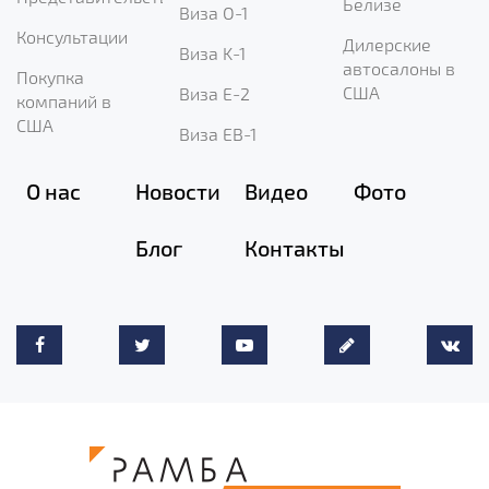
Белизе
Виза O-1
Консультации
Дилерские
Виза K-1
автосалоны в
Покупка
США
Виза E-2
компаний в
США
Виза EB-1
О нас
Новости
Видео
Фото
Блог
Контакты