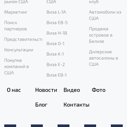
рынок США
США
клуб
Маркетинг
Виза L-1A
Автомобили из
США
Поиск
Виза EB-5
партнеров
Продажа
Виза H-1B
островов в
Представительство
Белизе
Виза O-1
Консультации
Дилерские
Виза K-1
автосалоны в
Покупка
США
Виза E-2
компаний в
США
Виза EB-1
О нас
Новости
Видео
Фото
Блог
Контакты