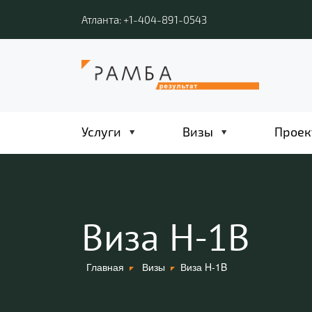
Атланта: +1-404-891-0543
Услуги
Визы
Проек
Виза H-1B
Главная
Визы
Виза H-1B