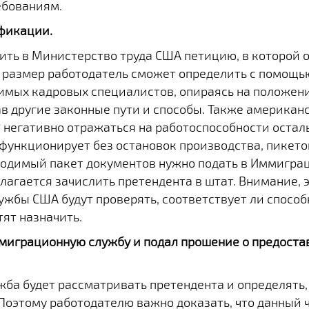
бованиям.
ификации.
ть в Министерство труда США петицию, в которой 
Ее размер работодатель сможет определить с помощь
имых кадровых специалистов, опираясь на положен
в другие законные пути и способы. Также американс
 негативно отражаться на работоспособности остал
 функционирует без остановок производства, пикетов
одимый пакет документов нужно подать в Иммигра
лагается зачислить претендента в штат. Внимание, эт
жбы США будут проверять, соответствует ли способ
тят назначить.
ммиграционную службу и подал прошение о предоста
ба будет рассматривать претендента и определять, 
оэтому работодателю важно доказать, что данный ч