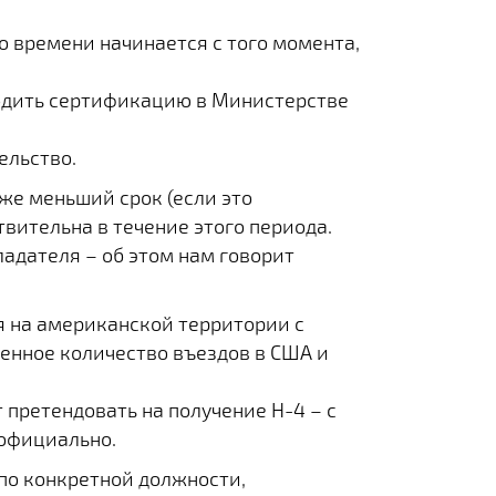
о времени начинается с того момента,
ходить сертификацию в Министерстве
ельство.
аже меньший срок (если это
вительна в течение этого периода.
ладателя – об этом нам говорит
я на американской территории с
ченное количество въездов в США и
т претендовать на получение H-4 – с
 официально.
 по конкретной должности,