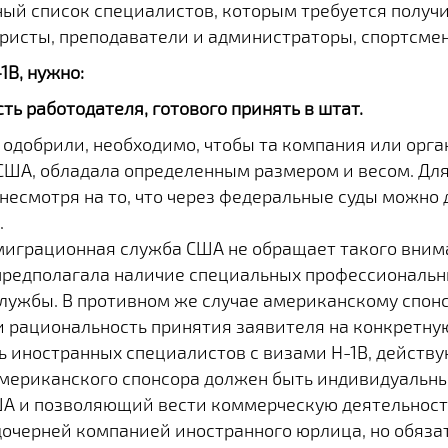
ый список специалистов, которым требуется получит
ристы, преподаватели и администраторы, спортсме
1B, нужно:
сть работодателя, готового принять в штат.
одобрили, необходимо, чтобы та компания или орга
в США, обладала определенным размером и весом. Д
несмотря на то, что через федеральные суды можно 
.
ммиграционная служба США не обращает такого внима
предполагала наличие специальных профессиональн
лужбы. В противном же случае американскому спонс
 рациональность принятия заявителя на конкретную
 иностранных специалистов с визами H-1B, действ
американского спонсора должен быть индивидуальн
 и позволяющий вести коммерческую деятельность
очерней компанией иностранного юрлица, но обяза