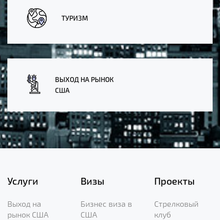
ТУРИЗМ
ВЫХОД НА РЫНОК
США
Услуги
Визы
Проекты
Выход на
Бизнес виза в
Стрелковый
рынок США
США
клуб