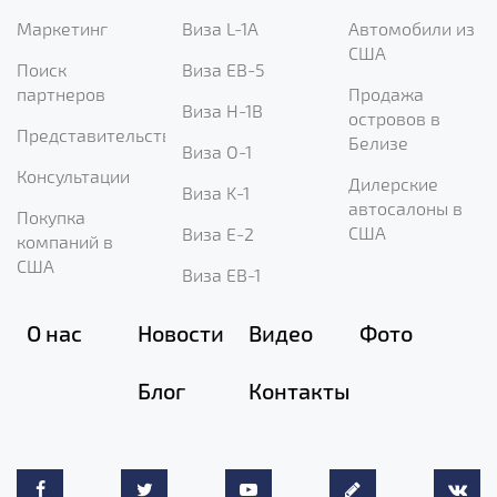
Маркетинг
Виза L-1A
Автомобили из
США
Поиск
Виза EB-5
партнеров
Продажа
Виза H-1B
островов в
Представительство
Белизе
Виза O-1
Консультации
Дилерские
Виза K-1
автосалоны в
Покупка
США
Виза E-2
компаний в
США
Виза EB-1
О нас
Новости
Видео
Фото
Блог
Контакты