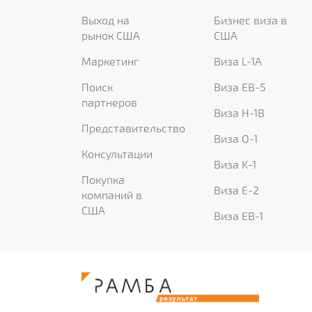
Выход на
Бизнес виза в
рынок США
США
Маркетинг
Виза L-1A
Поиск
Виза EB-5
партнеров
Виза H-1B
Представительство
Виза O-1
Консультации
Виза K-1
Покупка
Виза E-2
компаний в
США
Виза EB-1