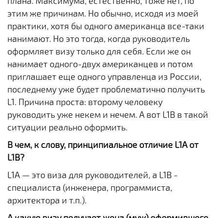
плана. Максимума, естественно, тоже нет, по
этим же причинам. Но обычно, исходя из моей
практики, хотя бы одного американца все-таки
нанимают. Но это тогда, когда руководитель
оформляет визу только для себя. Если же он
нанимает одного-двух американцев и потом
приглашает еще одного управленца из России,
последнему уже будет проблематично получить
L1. Причина проста: второму человеку
руководить уже некем и нечем. А вот L1B в такой
ситуации реально оформить.
В чем, к слову, принципиальное отличие L1A от
L1B?
L1A — это виза для руководителей, а L1B -
специалиста (инженера, программиста,
архитектора и т.п.).
А какую визу получает жена (муж) оформившего