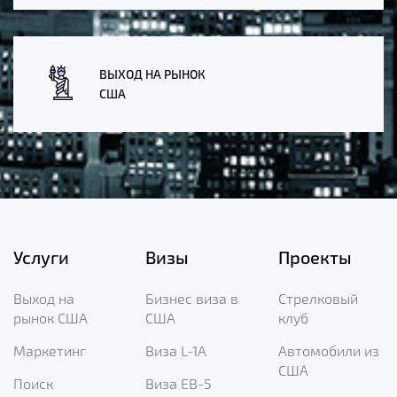
ВЫХОД НА РЫНОК
США
Услуги
Визы
Проекты
Выход на
Бизнес виза в
Стрелковый
рынок США
США
клуб
Маркетинг
Виза L-1A
Автомобили из
США
Поиск
Виза EB-5