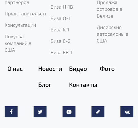
партнеров
Продажа
Виза H-1B
островов в
Представительство
Белизе
Виза O-1
Консультации
Дилерские
Виза K-1
автосалоны в
Покупка
США
Виза E-2
компаний в
США
Виза EB-1
О нас
Новости
Видео
Фото
Блог
Контакты