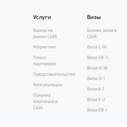
Услуги
Визы
Выход на
Бизнес виза в
рынок США
США
Маркетинг
Виза L-1A
Поиск
Виза EB-5
партнеров
Виза H-1B
Представительство
Виза O-1
Консультации
Виза K-1
Покупка
Виза E-2
компаний в
США
Виза EB-1