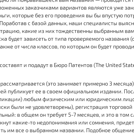
дложенных заказчиками вариантов являются уже заня
ньги, которые без его проведения вы бы впустую по
Поработав с базой данных, наши специалисты выясн
трацию, какие из них тождественны выбранным вам
ска будет зависеть от типа проверяемого названия 
кже от числа классов, по которым он будет проводи
оставят и подадут в Бюро Патентов (The United State
 рассматривается (это занимает примерно 3 месяца)
ней публикует ее в своем официальном издании. Пос
бликации) любым физическим или юридическим лицо
иски были не удовлетворены), регистрация торгово
ьный: в общем он требует 5-7 месяцев, и это в том с
икнут какие-то недопонимания или сомнения, придет
ь им все о выбранном названии. Подобное общение 