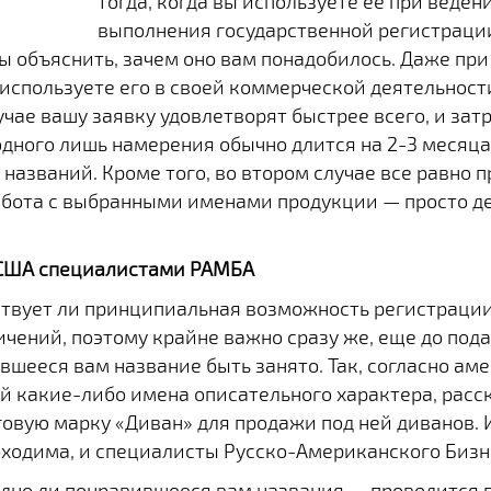
тогда, когда вы используете ее при ведени
выполнения государственной регистрации.
ы объяснить, зачем оно вам понадобилось. Даже при
используете его в своей коммерческой деятельности,
лучае вашу заявку удовлетворят быстрее всего, и за
одного лишь намерения обычно длится на 2-3 месяц
азваний. Кроме того, во втором случае все равно п
бота с выбранными именами продукции — просто дела
 США специалистами РАМБА
ествует ли принципиальная возможность регистрации
ичений, поэтому крайне важно сразу же, еще до пода
вшееся вам название быть занято. Так, согласно а
й какие-либо имена описательного характера, расс
овую марку «Диван» для продажи под ней диванов. 
обходима, и специалисты Русско-Американского Бизн
бодно ли понравившееся вам названия — проводится 