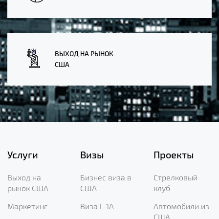
ВЫХОД НА РЫНОК
США
Услуги
Визы
Проекты
Выход на
Бизнес виза в
Стрелковый
рынок США
США
клуб
Маркетинг
Виза L-1A
Автомобили из
США