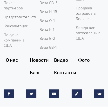
Поиск
Виза EB-5
партнеров
Продажа
Виза H-1B
островов в
Представительство
Белизе
Виза O-1
Консультации
Дилерские
Виза K-1
автосалоны в
Покупка
США
Виза E-2
компаний в
США
Виза EB-1
О нас
Новости
Видео
Фото
Блог
Контакты