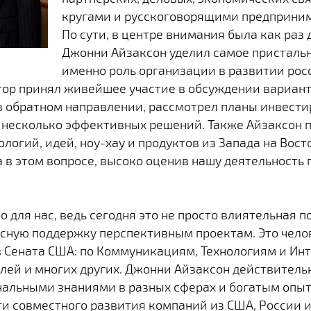
кругами и русскоговорящими предпринима
По сути, в центре внимания была как раз 
Джонни Айзаксон уделил самое пристальн
именно роль организации в развитии ро
тор принял живейшее участие в обсуждении вариан
и в обратном направлении, рассмотрел планы инвест
 несколько эффективных решений. Также Айзаксон 
огий, идей, ноу-хау и продуктов из Запада на Восто
 в этом вопросе, высоко оценив нашу деятельность
для нас, ведь сегодня это не просто влиятельная 
ксную поддержку перспективным проектам. Это чел
Сената США: по Коммуникациям, Технологиям и Инте
ей и многих других. Джонни Айзаксон действительн
нальными знаниями в разных сферах и богатым опы
ти совместного развития компаний из США, России и