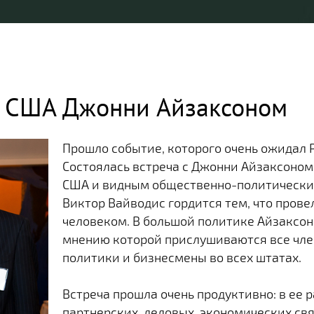
м США Джонни Айзаксоном
Прошло событие, которого очень ожидал 
Состоялась встреча с Джонни Айзаксоном (
США и видным общественно-политически
Виктор Вайводис гордится тем, что пров
человеком. В большой политике Айзаксон с
мнению которой прислушиваются все чле
политики и бизнесмены во всех штатах.
Встреча прошла очень продуктивно: в ее
партнерских, деловых, экономических с