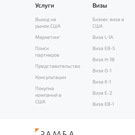
Услуги
Визы
Выход на
Бизнес виза в
рынок США
США
Маркетинг
Виза L-1A
Поиск
Виза EB-5
партнеров
Виза H-1B
Представительство
Виза O-1
Консультации
Виза K-1
Покупка
Виза E-2
компаний в
США
Виза EB-1