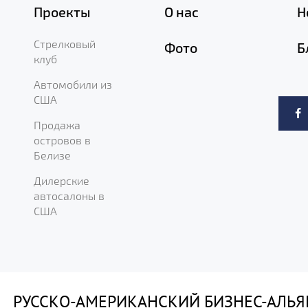
Проекты
О нас
Н
Стрелковый
Фото
Б
клуб
Автомобили из
США
Продажа
островов в
Белизе
Дилерские
автосалоны в
США
РУССКО-АМЕРИКАНСКИЙ БИЗНЕС-АЛЬЯ