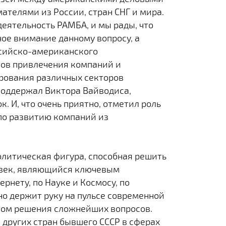
телями из России, стран СНГ и мира.
деятельность РАМБА, и мы рады, что
ое внимание данному вопросу, а
ссийско-американского
тов привлечения компаний и
ирования различных секторов
поддержал Виктора Вайводиса,
к. И, что очень приятно, отметил роль
 по развитию компаний из
политическая фигура, способная решить
овек, являющийся ключевым
рнету, по Науке и Космосу, по
о держит руку на пульсе современной
том решения сложнейших вопросов.
 других стран бывшего СССР в сферах