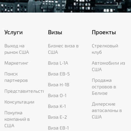
Услуги
Визы
Проекты
Выход на
Бизнес виза в
Стрелковый
рынок США
США
клуб
Маркетинг
Виза L-1A
Автомобили из
США
Поиск
Виза EB-5
партнеров
Продажа
Виза H-1B
островов в
Представительство
Белизе
Виза O-1
Консультации
Дилерские
Виза K-1
автосалоны в
Покупка
США
Виза E-2
компаний в
США
Виза EB-1