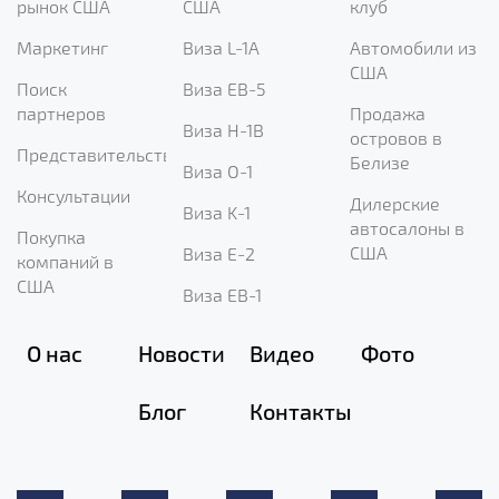
рынок США
США
клуб
Маркетинг
Виза L-1A
Автомобили из
США
Поиск
Виза EB-5
партнеров
Продажа
Виза H-1B
островов в
Представительство
Белизе
Виза O-1
Консультации
Дилерские
Виза K-1
автосалоны в
Покупка
США
Виза E-2
компаний в
США
Виза EB-1
О нас
Новости
Видео
Фото
Блог
Контакты