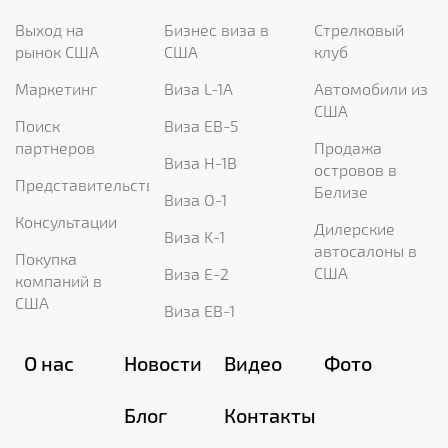
Выход на
Бизнес виза в
Стрелковый
рынок США
США
клуб
Маркетинг
Виза L-1A
Автомобили из
США
Поиск
Виза EB-5
партнеров
Продажа
Виза H-1B
островов в
Представительство
Белизе
Виза O-1
Консультации
Дилерские
Виза K-1
автосалоны в
Покупка
США
Виза E-2
компаний в
США
Виза EB-1
О нас
Новости
Видео
Фото
Блог
Контакты