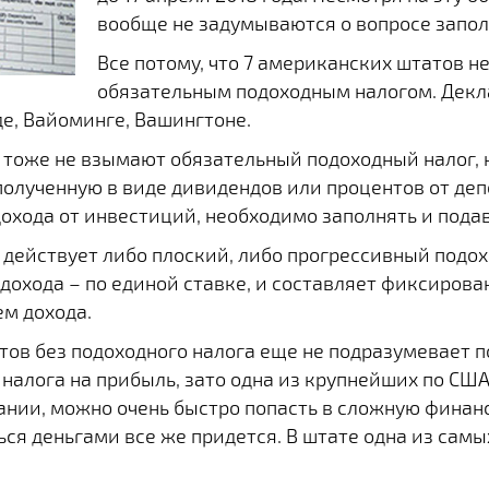
вообще не задумываются о вопросе запол
Все потому, что 7 американских штатов н
обязательным подоходным налогом. Декла
де, Вайоминге, Вашингтоне.
, тоже не взымают обязательный подоходный налог, 
полученную в виде дивидендов или процентов от деп
дохода от инвестиций, необходимо заполнять и пода
 действует либо плоский, либо прогрессивный подох
дохода – по единой ставке, и составляет фиксирова
ем дохода.
атов без подоходного налога еще не подразумевает 
 налога на прибыль, зато одна из крупнейших по СШ
ании, можно очень быстро попасть в сложную финанс
ься деньгами все же придется. В штате одна из самы