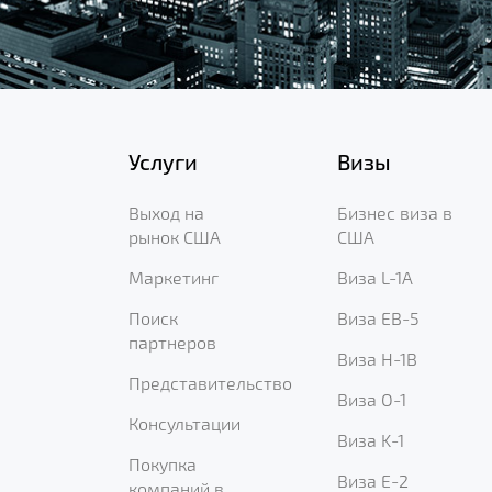
Услуги
Визы
Выход на
Бизнес виза в
рынок США
США
Маркетинг
Виза L-1A
Поиск
Виза EB-5
партнеров
Виза H-1B
Представительство
Виза O-1
Консультации
Виза K-1
Покупка
Виза E-2
компаний в