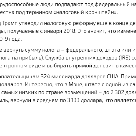
рудоспособные люди подпадают под федеральный нал
звестна под термином «налоговый кронштейн».
д Трамп утвердил налоговую реформу еще в конце де
, получаемые с января 2018. Это значит, что измен
019 года.
вернуть сумму налога – федерального, штата или и 
га на прибыль). Служба внутренних доходов (IRS) с
лектронном виде и выбирать прямой депозит в качес
огоплательщикам 324 миллиарда долларов США. Приме
олларов. Интересно, что в Мэне, штате с одной из с
з самых низких по стране возмещений – до 2 302 до
быль, вернули в среднем по 3 133 доллара, что являе