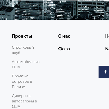
Проекты
О нас
Н
Стрелковый
Фото
Б
клуб
Автомобили из
США
Продажа
островов в
Белизе
Дилерские
автосалоны в
США