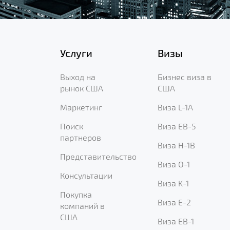
Услуги
Визы
Выход на
Бизнес виза в
рынок США
США
Маркетинг
Виза L-1A
Поиск
Виза EB-5
партнеров
Виза H-1B
Представительство
Виза O-1
Консультации
Виза K-1
Покупка
Виза E-2
компаний в
США
Виза EB-1