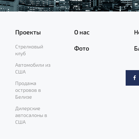
Проекты
О нас
Н
Стрелковый
Фото
Б
клуб
Автомобили из
США
Продажа
островов в
Белизе
Дилерские
автосалоны в
США